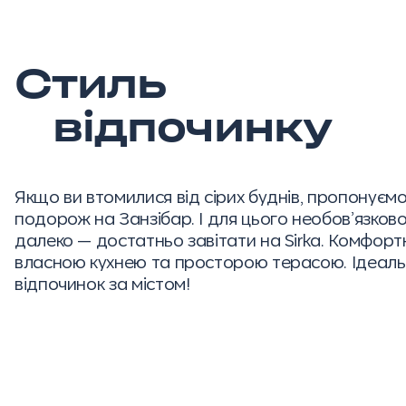
Стиль
відпочинку
Якщо ви втомилися від сірих буднів, пропонуєм
подорож на Занзібар. І для цього необов’язково
далеко — достатньо завітати на Sirka. Комфорт
власною кухнею та просторою терасою. Ідеал
відпочинок за містом!