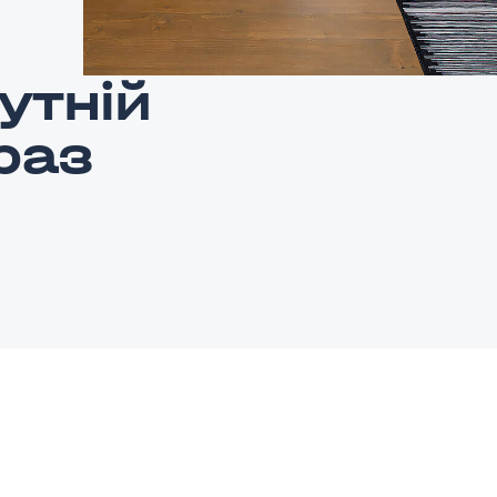
утній
раз