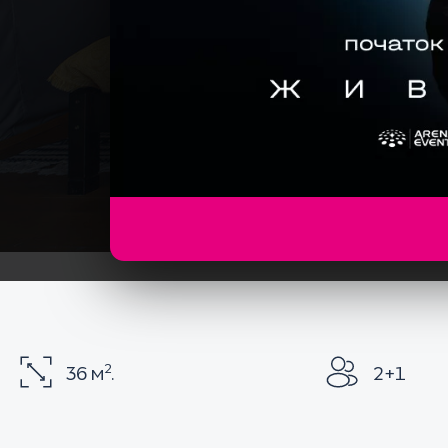
2
36 м
.
2+1