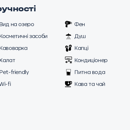
ручності
Вид на озеро
Фен
Косметичні засоби
Душ
Кавоварка
Капці
Халат
Кондиціонер
Pet-friendly
Питна вода
Wi-fi
Кава та чай