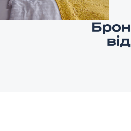
Брон
ві