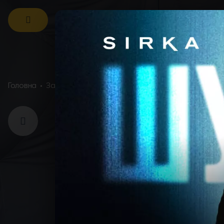
Sirka Camp, Яворівське озеро
Головна
Занзібар
ЗАНЗІБА