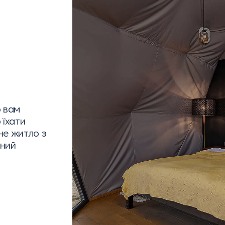
о вам
 їхати
не житло з
ьний