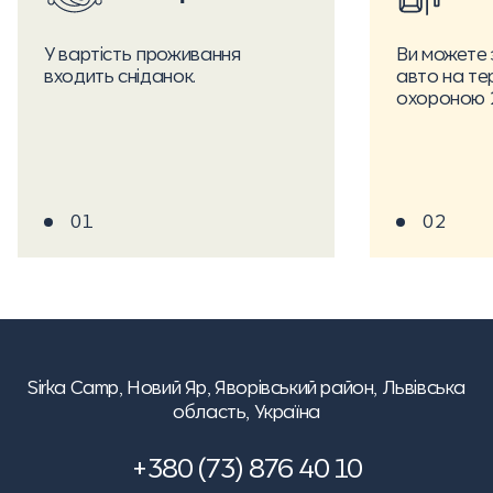
У вартість проживання
Ви можете
входить сніданок.
авто на те
охороною 
01
02
Sirka Camp,
Новий Яр, Яворівський район, Львівська
область, Україна
+380 (73) 876 40 10