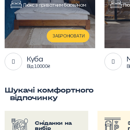
Люкс з приватним басейном
Лю
ЗАБРОНЮВАТИ
Куба
Від 10000₴
В
Шукачі комфортного
відпочинку
Сніданки на
вибір