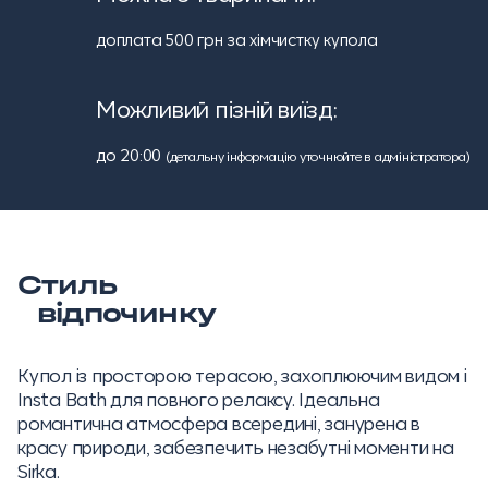
доплата 500 грн за хімчистку купола
Можливий пізній виїзд:
до 20:00
(детальну інформацію уточнюйте в адміністратора)
Стиль
відпочинку
Купол із просторою терасою, захоплюючим видом і
Insta Bath для повного релаксу. Ідеальна
романтична атмосфера всередині, занурена в
красу природи, забезпечить незабутні моменти на
Sirka.