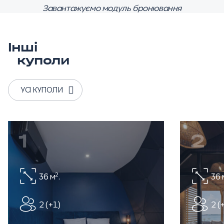
Завантажуємо модуль бронювання
Інші
куполи
УСІ КУПОЛИ
1
2
2
36 м
.
36 
2 (+1)
2 (