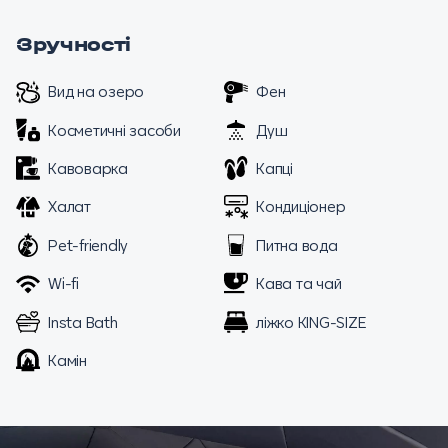
Зручності
Вид на озеро
Фен
Косметичні засоби
Душ
Кавоварка
Капці
Халат
Кондиціонер
Pet-friendly
Питна вода
Wi-fi
Кава та чай
Insta Bath
ліжко KING-SIZE
Камін