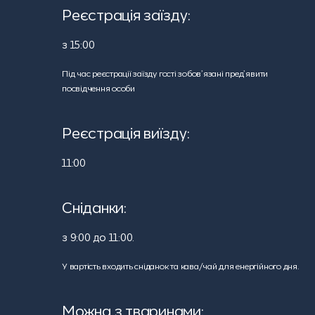
Реєстрація заїзду:
з 15:00
Під час реєстрації заїзду гості зобов’язані пред’явити
посвідчення особи
Реєстрація виїзду:
11:00
Сніданки:
з 9:00 до 11:00.
У вартість входить сніданок та кава/чай для енергійного дня.
Можна з тваринами: