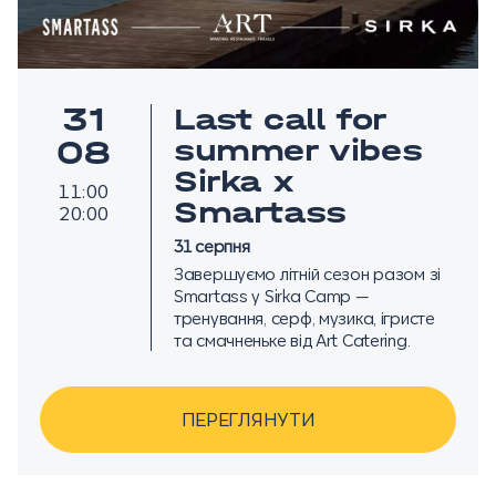
31
Last call for
summer vibes
08
Sirka x
11:00
Smartass
20:00
31 серпня
Завершуємо літній сезон разом зі
Smartass у Sirka Camp —
тренування, серф, музика, ігристе
та смачненьке від Art Catering.
ПЕРЕГЛЯНУТИ