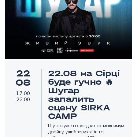
22
22.08 на Сірці
буде гучно 🔥
08
Шугар
17:00
запалить
22:00
сцену SIRKA
CAMP
Шугар уже готує для вас максимум
драйву, улюблених хітів та