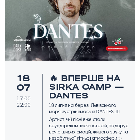
18
🔥 ВПЕРШЕ НА
SIRKA CAMP —
07
DANTES
17:00
22:00
18 липня на березі Львівського
моря зустрінемось із DANTES ❤️‍🔥
Артист, чиї пісні вже стали
саундтреком тисяч історій, подарує
вечір щирих емоцій, живого звуку та
незабутньої літньої атмосфери ✨