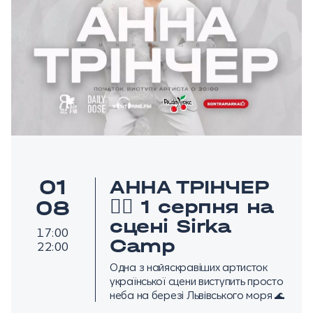
01
АННА ТРІНЧЕР
❤️‍🔥 1 серпня на
08
сцені Sirka
17:00
Camp
22:00
Одна з найяскравіших артисток
української сцени виступить просто
неба на березі Львівського моря 🌊