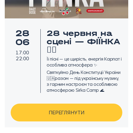
28
28 червня на
сцені — ФІЇНКА
06
❤️‍🔥
17:00
22:00
Її пісні — це щирість, енергія Карпат і
особлива атмосфера ✨
Святкуймо День Конституції України
🇺🇦разом — під українську музику,
з гарним настроєм та особливою
атмосферою Sirka Camp 🌊
ПЕРЕГЛЯНУТИ