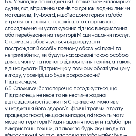
6.4. У випадку пошкодження Споживачем маломірних
суден, яхт, вітрильних човнів та дошок, водних лиж чи
мотоциклів, fly-board, іншої водомоторної та/або
вітрильної техніки, а також іншого спортивного
спорядження чи устаткування під час використання
або перебування на території Місця надання послуг,
Споживач зобов’язується відшкодувати
постраждалій особі у повному обсязі усі прямі та
непрямі збитки, які будуть нараховані такою особою
для ремонту та повного відновлення техніки, а також
відшкодувати Підприємцю у повному обсязі упущену
вигоду, у розмірі, що буде розрахований
Підприємцем.
6.5. Споживач беззаперечно погоджується, що
Підприємець не несе та не нестиме жодної
відповідальності за життя Споживача, можливе
ушкодження його здоров’я, фізичні травми, втрату
працездатності, нещасні випадки, які можуть мати
місце на території Місця надання послуги та/або при
використанні техніки, а також за будь-яку шкоду та
збиток техніці, життю, здоров’ю та/або майну будь-