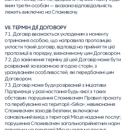
яким третім особам — вказана відповідальність
лежить виключно на Споживачу.
VII. ТЕРМІН ДІЇ ДОГОВОРУ
7.1. Договір вважається укладеним з моменту
отримання особою, що направила пропозицію
укласти такий договір, відповіді на прийняття цієї
пропозиції в порядку, визначеному цим Договором.
7.2. До закінчення терміну дії цей Договір може бути
розірваний за взаємною згодою сторін, з
урахуванням особливостей, які передбачені цим
Договором.
7.3. Договір може буди розірваний з ініціативи
Підприємця у разі настання будь-якої з таких
обставин: порушення Споживачем Правил прокату
та перебування на території «Sirka»; невиконання
Споживачем заходів безпеки, включаючи
самовільний вихід з території Місця надання послуг;
порушення Споживачем загальноприйнятних норм
поведінки на території Місця надання послуг;