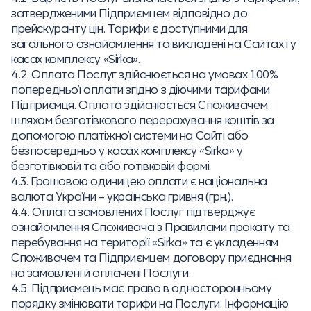
затвердженими Підприємцем відповідно до
прейскуранту цін. Тарифи є доступними для
загального ознайомлення та викладені на Сайтах і у
касах комплексу «Sirkа».
4.2. Оплата Послуг здійснюється на умовах 100%
попередньої оплати згідно з діючими тарифами
Підприємця. Оплата здійснюється Споживачем
шляхом безготівкового перерахування коштів за
допомогою платіжної системи на Сайті або
безпосередньо у касах комплексу «Sirkа» у
безготівковій та або готівковій формі.
4.3. Грошовою одиницею оплати є національна
валюта України – українська гривня (грн.).
4.4. Оплата замовлених Послуг підтверджує
ознайомлення Споживача з Правилами прокату та
перебування на території «Sirka» та є укладенням
Споживачем та Підприємцем договору приєднання
на замовлені й оплачені Послуги.
4.5. Підприємець має право в односторонньому
порядку змінювати тарифи на Послуги. Інформацію