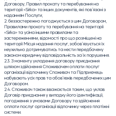
Договору, Правил прокату та перебування на
території «Sirka» та інших документів, які пов’язані з
наданням Послуги;
2. беззастережно погоджується з цим Договором,
Правилами прокату та перебування на території
«Sirka» та усіма іншими правилами та
застереженнями, відомості про що розміщені на
території Місця надання послуг, зобов’язується їх
неухильно дотримуватись та нести передбачену
законом юридичну відповідальність за їх порушення.
2.3. З моменту укладення договору приєднання
шляхом здійснення Споживачем оплати послуг
організації відпочинку Споживач та Підприємець
набувають усіх прав та обов’язків передбачених цим
Договором.
2.4. Споживач також вважається таким, що уклав
Договір приєднання у випадку його ідентифікації,
погодження з умовами Договору та здійснення
оплати послуг організації відпочинку через платіжні
системи.