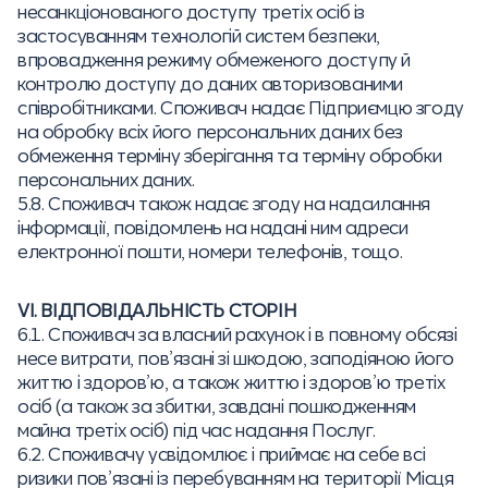
несанкціонованого доступу третіх осіб із
застосуванням технологій систем безпеки,
впровадження режиму обмеженого доступу й
контролю доступу до даних авторизованими
співробітниками. Споживач надає Підприємцю згоду
на обробку всіх його персональних даних без
обмеження терміну зберігання та терміну обробки
персональних даних.
5.8. Споживач також надає згоду на надсилання
інформації, повідомлень на надані ним адреси
електронної пошти, номери телефонів, тощо.
VІ. ВІДПОВІДАЛЬНІСТЬ СТОРІН
6.1. Споживач за власний рахунок і в повному обсязі
несе витрати, пов’язані зі шкодою, заподіяною його
життю і здоров’ю, а також життю і здоров’ю третіх
осіб (а також за збитки, завдані пошкодженням
майна третіх осіб) під час надання Послуг.
6.2. Споживачу усвідомлює і приймає на себе всі
ризики пов’язані із перебуванням на території Місця