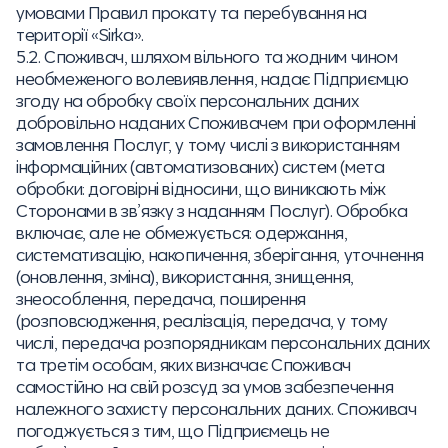
умовами Правил прокату та перебування на
території «Sirka».
5.2. Споживач, шляхом вільного та жодним чином
необмеженого волевиявлення, надає Підприємцю
згоду на обробку своїх персональних даних
добровільно наданих Споживачем при оформленні
замовлення Послуг, у тому числі з використанням
інформаційних (автоматизованих) систем (мета
обробки: договірні відносини, що виникають між
Сторонами в зв’язку з наданням Послуг). Обробка
включає, але не обмежується: одержання,
систематизацію, накопичення, зберігання, уточнення
(оновлення, зміна), використання, знищення,
знеособлення, передача, поширення
(розповсюдження, реалізація, передача, у тому
числі, передача розпорядникам персональних даних
та третім особам, яких визначає Споживач
самостійно на свій розсуд за умов забезпечення
належного захисту персональних даних. Споживач
погоджується з тим, що Підприємець не