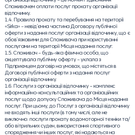
Споживачем оплати послуг прокату організації
відпочинку.
1.4. Правила прокату та перебування на території
«Sirka» – невід’ємна частина Договору публічної
оферти з надання послуг організації відпочинку, що є
обов’язковими для Споживача при користуванні
послугами на території Місця надання послуг.
1.5. Споживач – будь-яка фізична особа, що
акцептувала публічну оферту – уклала з
Підприємцем договір на умовах, що містяться в
Договорі публічної оферти з надання послуг
організації відпочинку.
1.6. Послуги з організації відпочинку – комплекс
інформаційно-консультаційних та організаційних
послуг щодо допуску Споживача до Місця надання
послуг. При цьому, до Послуг з організації відпочинку
не входять інші послуги (в тому числі, але не
виключно: послуги прокату водомоторної техніки та/
або вітрильних суден, використання спортивного
спорядження чи інших послуг, які надаються на