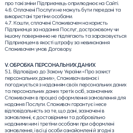
про такі зміни Підприємець оприлюднює на Сайті.
4.6. Оплачені Послуги не можуть бути передані та
використані третіми особами.
4.7. Кошти, сплачені Споживачем на користь
Підприємця за надання Послуг, достроковому чи
іншому поверненню не підлягають та зараховується
Підприємцем в якості штрафу за невиконання
Споживачем умов Договору.
V. ОБРОБКА ПЕРСОНАЛЬНИХ ДАНИХ
5.1. Відповідно до Закону України «Про захист
персональних даних», Споживач визнає і
погоджується з наданням своїх персональних даних
та персональних даних третіх осіб, зазначених
Споживачем в процесі оформлення замовлення для
надання Послуги. Споживач гарантує і несе
відповідальність за те, що дані, зазначені в
замовленні, є достовірними та добровільно
наданими ним і третіми особами при оформлені
замовлення, і всі ці особи ознайомлені й згодні з