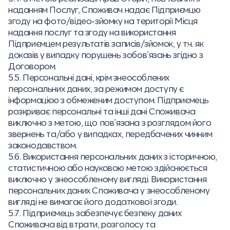
наданням Послуг, Споживач надає Підприємцю
згоду на фото/відео-зйомку на території Місця
надання послуг та згоду на використання
Підприємцем результатів записів/зйомок, у т.ч. як
доказів у випадку порушень зобов’язань згідно з
Договором.
5.5. Персональні дані, крім знеособлених
персональних даних, за режимом доступу є
інформацією з обмеженим доступом. Підприємець
розкриває персональні та інші дані Споживача
виключно з метою, що пов’язана з розглядом його
звернень та/або у випадках, передбачених чинним
законодавством.
5.6. Використання персональних даних з історичною,
статистичною або науковою метою здійснюється
виключно у знеособленому вигляді. Використання
персональних даних Споживача у знеособленому
вигляді не вимагає його додаткової згоди.
5.7. Підприємець забезпечує безпеку даних
Споживача від втрати, розголосу та