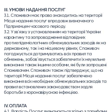
III. УМОВИ НАДАННЯ ПОСЛУГ
3.1. Споживач має право знаходитись на території
Місця надання послуг впродовж визначеного
Підприємцем часового періоду.
3.2. У зв’язку з установленням на території України
карантину та запровадження відповідних
протиепідеміологічних обмежувальних заходів як на
державному, так і на місцевому рівнях, Споживач
погоджується дотримуватись всіх правил та
обмежень, зобов’язується забезпечити їх неухильне
виконання також іншими особами, які були запрошені
Споживачем. Споживач також підтверджує, що на
території Місця надання послуг забезпечено
виконання всіх необхідних обмежувальних заходів та
правил встановлених законодавством задля
боротьби з коронавірусною інфекцією.
ІV. ОПЛАТА
4.1. Вартість Послуг визначається згідно з тарифами,