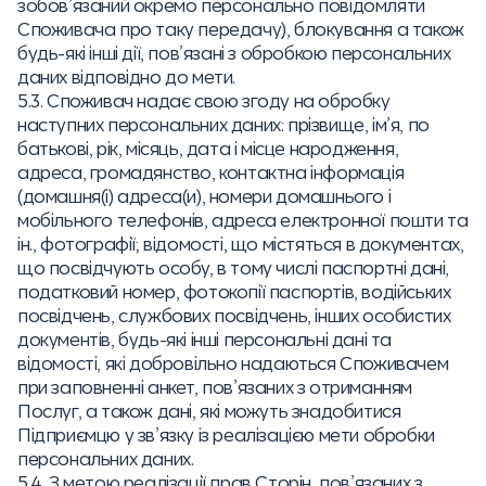
зобов’язаний окремо персонально повідомляти
Споживача про таку передачу), блокування а також
будь-які інші дії, пов’язані з обробкою персональних
даних відповідно до мети.
5.3. Споживач надає свою згоду на обробку
наступних персональних даних: прізвище, ім’я, по
батькові, рік, місяць, дата і місце народження,
адреса, громадянство, контактна інформація
(домашня(і) адреса(и), номери домашнього і
мобільного телефонів, адреса електронної пошти та
ін., фотографії; відомості, що містяться в документах,
що посвідчують особу, в тому числі паспортні дані,
податковий номер, фотокопії паспортів, водійських
посвідчень, службових посвідчень, інших особистих
документів, будь-які інші персональні дані та
відомості, які добровільно надаються Споживачем
при заповненні анкет, пов’язаних з отриманням
Послуг, а також дані, які можуть знадобитися
Підприємцю у зв’язку із реалізацією мети обробки
персональних даних.
5.4. З метою реалізації прав Сторін, пов’язаних з