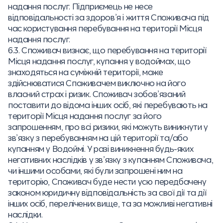
надання послуг. Підприємець не несе
відповідальності за здоров’я і життя Споживача під
час користування перебування на території Місця
надання послуг.
6.3. Споживач визнає, що перебування на території
Місця надання послуг, купання у водоймах, що
знаходяться на суміжній території, може
здійснюватися Споживачем виключно на його
власний страх і ризик. Споживач зобов’язаний
поставити до відома інших осіб, які перебувають на
території Місця надання послуг за його
запрошенням, про всі ризики, які можуть виникнути у
зв’язку з перебуванням на цій території та/або
купанням у Водоймі. У разі виникнення будь-яких
негативних наслідків у зв’язку з купанням Споживача,
чи іншими особами, які були запрошені ним на
територію, Споживач буде нести усю передбачену
законом юридичну відповідальність за свої дії та дії
інших осіб, перелічених вище, та за можливі негативні
наслідки.