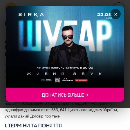
×
ПУБЛІЧНИЙ ДОГОВІР ОФЕРТА
Договір публічної оферти з
надання послуг організації
відпочинку
Суб’єкт підприємницької діяльності – фізична особа-підприємець
Гасяк Ілона Ігорівна, реєстраційний номер облікової картки
платника податків за даними ДРФО 3280406088 (надалі –
«Підприємець») з однієї сторони, і будь-яка фізична особа, яка
приєднається до цього договору шляхом укладення договору
ДІЗНАТИСЬ БІЛЬШЕ →
приєднання, у спосіб визначений даним Договором, іменована
надалі – «Споживач», з іншої сторони, надалі – «Сторони»,
відповідно до вимог ст. ст. 633, 641 Цивільного кодексу України,
уклали даний Договір про таке:
І. ТЕРМІНИ ТА ПОНЯТТЯ