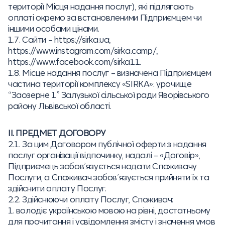
території Місця надання послуг), які підлягають
оплаті окремо за встановленими Підприємцем чи
іншими особами цінами.
1.7. Сайти – https://sirka.ua;
https://www.instagram.com/sirka.camp/;
https://www.facebook.com/sirka11.
1.8. Місце надання послуг – визначена Підприємцем
частина території комплексу «SIRKA»: урочище
“Заозерне 1” Залузької сільської ради Яворівського
району Львівської області.
ІІ. ПРЕДМЕТ ДОГОВОРУ
2.1. За цим Договором публічної оферти з надання
послуг організації відпочинку, надалі – «Договір»,
Підприємець зобов’язується надати Споживачу
Послуги, а Споживач зобов’язується прийняти їх та
здійснити оплату Послуг.
2.2. Здійснюючи оплату Послуг, Споживач:
1. володіє українською мовою на рівні, достатньому
для прочитання і усвідомлення змісту і значення умов