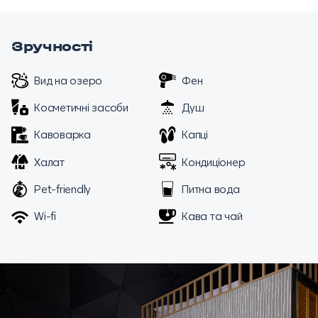
Зручності
Вид на озеро
Фен
Косметичні засоби
Душ
Кавоварка
Капці
Халат
Кондиціонер
Pet-friendly
Питна вода
Wi-fi
Кава та чай