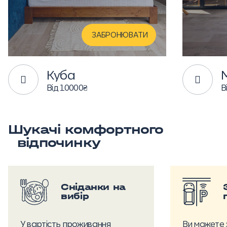
ЗАБРОНЮВАТИ
Куба
Від 10000₴
В
Шукачі комфортного
відпочинку
Сніданки на
вибір
У вартість проживання
Ви можете