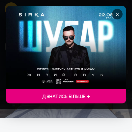
×
Головна
Пуерто Ріко
ПУЕРТО РІКО
ДІЗНАТИСЬ БІЛЬШЕ →