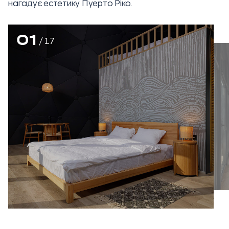
нагадує естетику Пуерто Ріко.
01
/
17