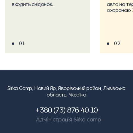
входить сніданок.
авто на те
охороною 
01
02
Sirka Camp,
Новий Яр, Яворівський район, Львівська
область, Україна
+380 (73) 876 40 10
Адміністрація Sirka camp