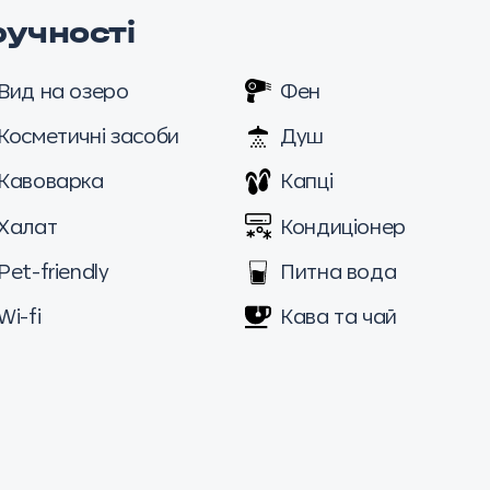
ручності
Вид на озеро
Фен
Косметичні засоби
Душ
Кавоварка
Капці
Халат
Кондиціонер
Pet-friendly
Питна вода
Wi-fi
Кава та чай