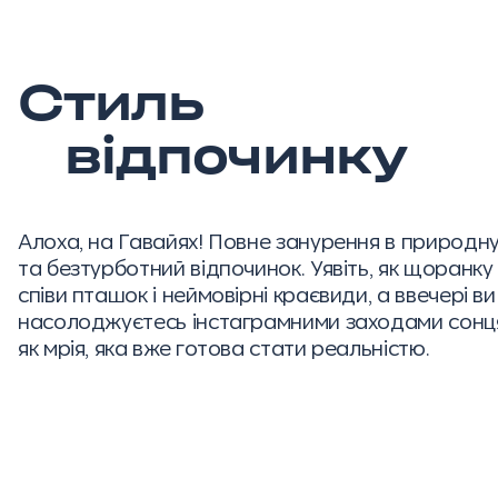
Стиль
відпочинку
Алоха, на Гавайях! Повне занурення в природн
та безтурботний відпочинок. Уявіть, як щоранку
співи пташок і неймовірні краєвиди, а ввечері ви
насолоджуєтесь інстаграмними заходами сонця
як мрія, яка вже готова стати реальністю.