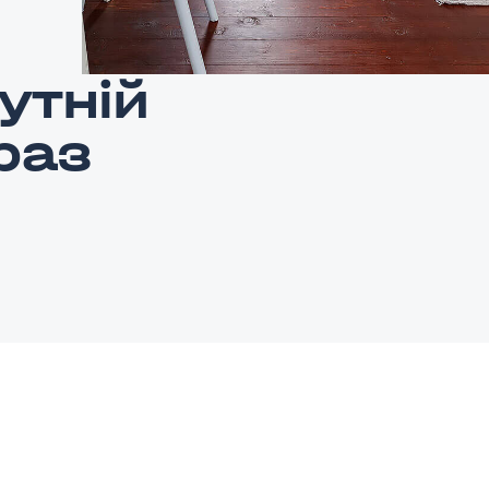
утній
раз