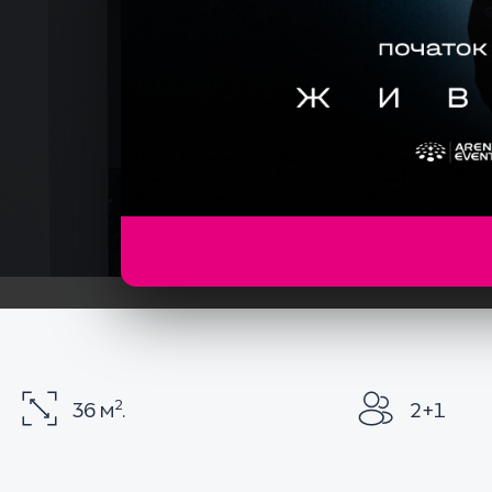
2
36 м
.
2+1