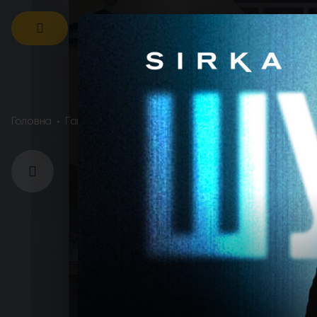
Sirka Camp, Яворівське озеро
Головна
Гаваї
ГАВАЇ