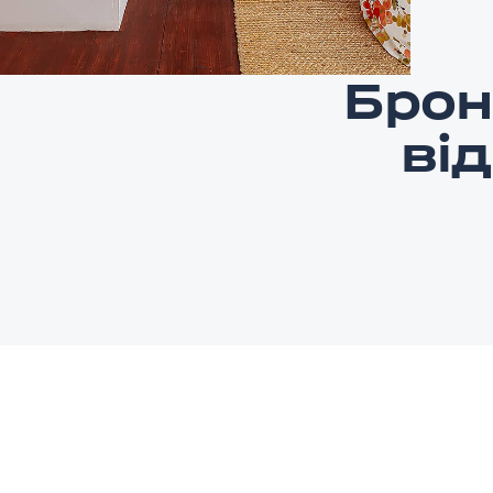
Брон
ві