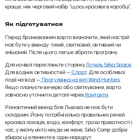
краще, ніж черговий набір “щось красиве в коробці”.
Як підготуватися
Перед бронюванням варто визначити, який настрій
має бути у вікенду: тихий, святковий, активний чи
змішаний. Після цього легше зібрати програму.
Для ночівлі перегляньте сторінку
Готель Sirka Space
.
Для водних активностей —
Спорт
. Для особливої
події на воді —
Прогулянка на яхті Wind Hunters
.
Якщо плануєте вечерю або святкування, варто
завчасно уточнити деталі через
Контакти
.
Романтичний вікенд біля Львова не має бути
складним. Йому потрібні кілька правильних речей:
красива локація, вода, комфорт, трохи приватності і
час, у якому ніхто нікуди не жене. Sirka Camp добре
збирає ці елементи в один маршрут.