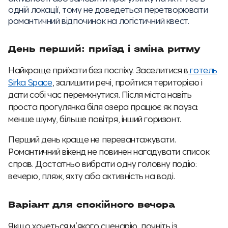
одній локації, тому не доведеться перетворювати
романтичний відпочинок на логістичний квест.
День перший: приїзд і зміна ритму
Найкраще приїхати без поспіху. Заселитися в
готель
Sirka Space
, залишити речі, пройтися територією і
дати собі час перемкнутися. Після міста навіть
проста прогулянка біля озера працює як пауза:
менше шуму, більше повітря, інший горизонт.
Перший день краще не перевантажувати.
Романтичний вікенд не повинен нагадувати список
справ. Достатньо вибрати одну головну подію:
вечерю, пляж, яхту або активність на воді.
Варіант для спокійного вечора
Якщо хочеться м’якого сценарію, почніть із