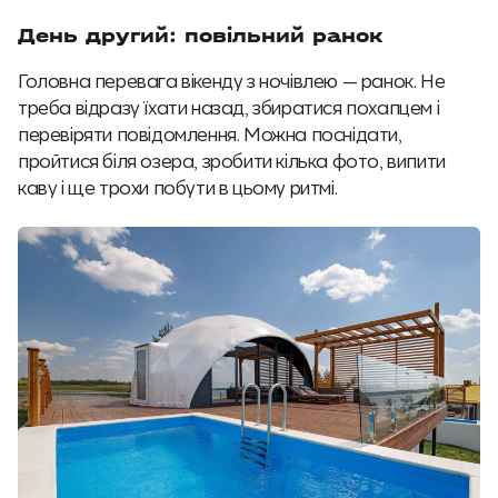
День другий: повільний ранок
Головна перевага вікенду з ночівлею — ранок. Не
треба відразу їхати назад, збиратися похапцем і
перевіряти повідомлення. Можна поснідати,
пройтися біля озера, зробити кілька фото, випити
каву і ще трохи побути в цьому ритмі.