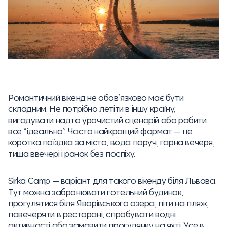
Романтичний вікенд не обов’язково має бути
складним. Не потрібно летіти в іншу країну,
вигадувати надто урочистий сценарій або робити
все “ідеально”. Часто найкращий формат — це
коротка поїздка за місто, вода поруч, гарна вечеря,
тиша ввечері і ранок без поспіху.
Sirka Camp — варіант для такого вікенду біля Львова.
Тут можна забронювати готельний будинок,
прогулятися біля Яворівського озера, піти на пляж,
повечеряти в ресторані, спробувати водні
активності або замовити прогулянку на яхті. Усе в