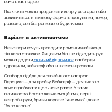
сама стає подією.
Після яхти можна продовжити вечір у ресторані або
залишити все в тихішому форматі: прогулянка, номер,
розмова, сон без ранкового будильника.
Варіант з активностями
Не всі пари хочуть проводити романтичний вікенд
тільки за столиком. Якщо вам більше підходить рух,
можна додати
активний відпочинок
: сапборди,
гідроцикли, вейксерф або інші сезонні розваги.
Сапборд підійде для спокійнішого настрою.
Гідроцикл — для драйву. Вейксерф — для тих, хто
хоче спробувати щось нове разом. У таких
активностях багато живих емоцій: сміх, перші
незграбні рухи, бризки, коротке “я не вмію” і довге
“було класно”.