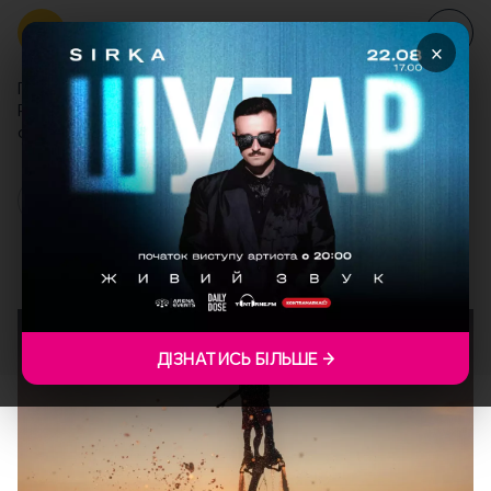
×
Головна
Блог
Романтичний вікенд біля Львова: як провести два дні біля
озера
РОМАНТИЧНИЙ ВІКЕНД
БІЛЯ ЛЬВОВА: ЯК
ПРОВЕСТИ ДВА ДНІ БІЛЯ
ОЗЕРА
ДІЗНАТИСЬ БІЛЬШЕ →