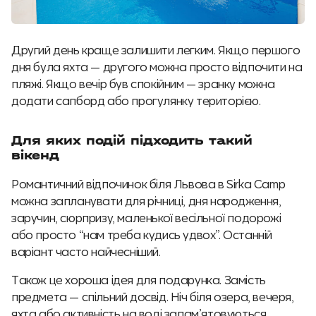
Другий день краще залишити легким. Якщо першого
дня була яхта — другого можна просто відпочити на
пляжі. Якщо вечір був спокійним — зранку можна
додати сапборд або прогулянку територією.
Для яких подій підходить такий
вікенд
Романтичний відпочинок біля Львова в Sirka Camp
можна запланувати для річниці, дня народження,
заручин, сюрпризу, маленької весільної подорожі
або просто “нам треба кудись удвох”. Останній
варіант часто найчесніший.
Також це хороша ідея для подарунка. Замість
предмета — спільний досвід. Ніч біля озера, вечеря,
яхта або активність на воді запам’ятовуються