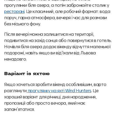
прогулянки біля озера, а потім забронюйте столик у
ресторані
. Це класичний, але робочий формат: вода
поруч, гарна атмосфера, вечеря і час для розмови
без міського фону.
Після вечері можна залишитися на території,
подивитися на захід сонця або повернутися в готель.
Ночівля біля озера додає вікенду відчуття маленької
подорожі, навіть якщо ви від’їхали від Львова
ненадовго.
Варіант із яхтою
Якщо хочеться зробити вікенд особливішим, варто
розглянути
прогулянку на яхті Wind Hunters
. Це
хороший варіант для річниці, дня народження,
пропозиції або просто вечора, який має
запам’ятатися.