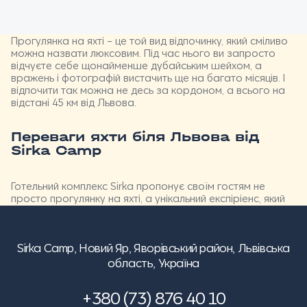
Прогулянка на яхті – це той вид відпочинку, який сміливо
можна назвати люксовим. Під час нього ви запросто
відчуєте себе щонайменше дубайським шейхом, а
вражень і фотографій вистачить ще на багато місяців. І
відпочити так можна не десь за кордоном, а всього на
відстані
45 км від
Львова.
Переваги яхти біля Львова від
Sirka Camp
Готельний комплекс Sirka пропонує своїм гостям не
просто прогулянку на яхті, а унікальний експіріенс, який
ви забудете дуже не скоро. На вибір гостей
пропонується чотири види яхт, кожен зі своїми
особливостями:
Sirka Camp,
Новий Яр, Яворівський район, Львівська
область, Україна
Sasanka 620 (Зефірка) – судно довжиною у 6,2
метри, що вміщує 3 дорослих або 2 дорослих з 2
+380 (73) 876 40 10
дітьми. Компактна та швидка.