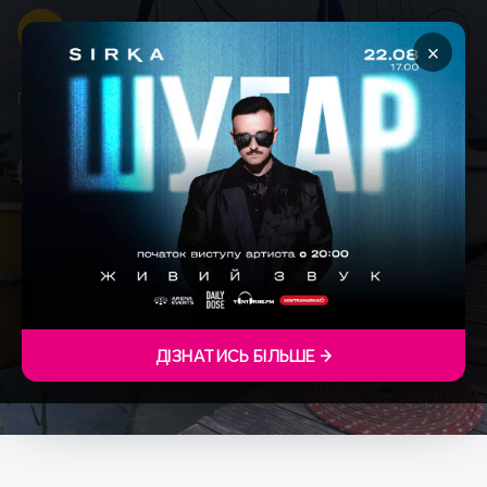
×
Головна
Спорт
Прогулянка на яхті Wind Hunters
ПРОГУЛЯНКА НА ЯХТІ WIND
HUNTERS
ДІЗНАТИСЬ БІЛЬШЕ →