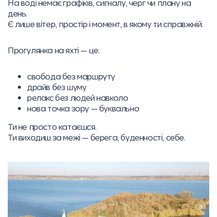
На воді немає графіків, сигналу, черг чи плану на
день.
Є лише вітер, простір і момент, в якому ти справжній.
Прогулянка на яхті — це:
свобода без маршруту
драйв без шуму
релакс без людей навколо
нова точка зору — буквально
Ти не просто катаєшся.
Ти виходиш за межі — берега, буденності, себе.