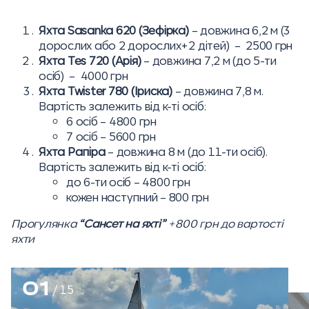
Яхта Sasanka 620 (Зефірка)
– довжина 6,2 м (3
дорослих або 2 дорослих+2 дітей) – 2500 грн
Яхта Tes 720 (Арія)
– довжина 7,2 м (до 5-ти
осіб) – 4000 грн
Яхта Twister 780 (Іриска)
– довжина 7,8 м.
Вартість залежить від к-ті осіб:
6 осіб – 4800 грн
7 осіб – 5600 грн
Яхта Рапіра
– довжина 8 м (до 11-ти осіб).
Вартість залежить від к-ті осіб:
до 6-ти осіб – 4800 грн
кожен наступний – 800 грн
Прогулянка
“Сансет на яхті”
+800 грн до вартості
яхти
01
/
15