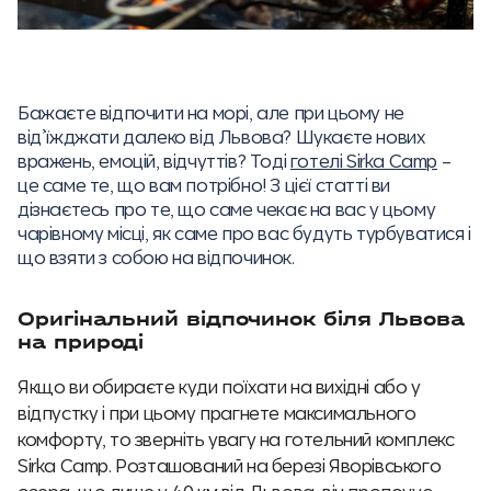
Бажаєте відпочити на морі, але при цьому не
від’їжджати далеко від Львова? Шукаєте нових
вражень, емоцій, відчуттів? Тоді
готелі Sirka Camp
–
це саме те, що вам потрібно! З цієї статті ви
дізнаєтесь про те, що саме чекає на вас у цьому
чарівному місці, як саме про вас будуть турбуватися і
що взяти з собою на відпочинок.
Оригінальний відпочинок біля Львова
на природі
Якщо ви обираєте куди поїхати на вихідні або у
відпустку і при цьому прагнете максимального
комфорту, то зверніть увагу на готельний комплекс
Sirka Camp. Розташований на березі Яворівського