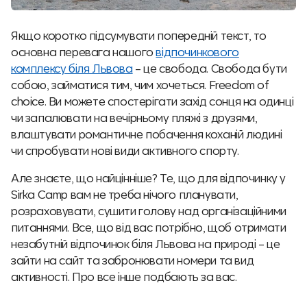
Якщо коротко підсумувати попередній текст, то
основна перевага нашого
відпочинкового
комплексу біля Львова
– це свобода. Свобода бути
собою, займатися тим, чим хочеться. Freedom of
choice. Ви можете спостерігати захід сонця на одинці
чи запалювати на вечірньому пляжі з друзями,
влаштувати романтичне побачення коханій людині
чи спробувати нові види активного спорту.
Але знаєте, що найцінніше? Те, що для відпочинку у
Sirka Camp вам не треба нічого планувати,
розраховувати, сушити голову над організаційними
питаннями. Все, що від вас потрібно, щоб отримати
незабутній відпочинок біля Львова на природі – це
зайти на сайт та забронювати номери та вид
активності. Про все інше подбають за вас.