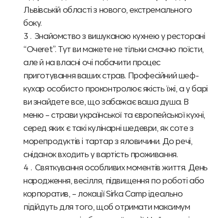
Львівській області з нового, екстремального
боку.
Знайомство з вишуканою кухнею у ресторані
“Очеret”. Тут ви можете не тільки смачно поїсти,
але й на власні очі побачити процес
приготування ваших страв. Професійний шеф-
кухар особисто проконтролює якість їжі, а у барі
ви знайдете все, що забажає ваша душа. В
меню – страви української та європейської кухні,
серед яких є такі кулінарні шедеври, як соте з
морепродуктів і тартар з яловичини. До речі,
сніданок входить у вартість проживання.
Святкування особливих моментів життя. День
народження, весілля, підвищення по роботі або
корпоратив, – локації Sirka Camp ідеально
підійдуть для того, щоб отримати максимум