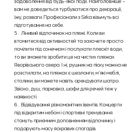
задоволення від будь-якої події. Найголовніше –
вам не доведеться турбуватися про декорації,
їжу, розваги. Професіонали з Sirka візьмуть всі
підготування на себе.
Лінивий відпочинок на пляжі. Коли ви
втомитеся від активностей та захочете просто
почілити під сонечком і послухати плескіт води,
то ви зможете зробити це на чистих пляжах
Яворівського озера. І ні, рушник на піску можна не
розстилати, на пляжах є шезлонги, м’які меблі,
столики, ви можете навіть орендувати шатро.
Звісно, душ, парковка, шафи для речей теж у
наявності.
Відвідування різноманітних івентів. Концерти
під відкритим небом і спортивні тренування
стануть приємним доповненням відпочинку і
подарують масу яскравих спогадів.