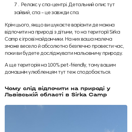
Релакс у спа-центрі. Детальний опис тут
зайвий, спа – це завжди спа.
Крім цього, якщо ви шукаєте варіанти де можна
відпочити на природі з дітьми, то на території Sirka
Camp є ігрові майданчики. На них ваша малеча
зможе весело й абсолютно безпечно провести час,
поки ви будете досліджувати мальовничу природу.
А ще територія на 100% pet-friendly, тому вашим
домашнім улюбленцям тут теж сподобається.
Чому слід відпочити на природі у
Львівській області в Sirka Camp