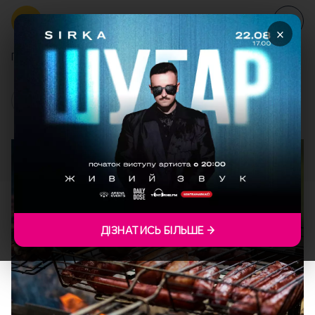
×
Головна
Блог
Відпочинок біля Львова на природі
ВІДПОЧИНОК БІЛЯ ЛЬВОВА
НА ПРИРОДІ
ДІЗНАТИСЬ БІЛЬШЕ →