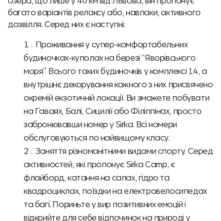
озера, що лише у 40 км від Львова, він пропонує
багато варіантів релаксу або, навпаки, активного
дозвілля. Серед них є наступні:
Проживання у супер-комфортабельних
будиночках-куполах на березі “Яворівського
моря”. Всього таких будиночків у комплексі 14, а
внутрішнє декорування кожного з них присвячено
окремій екзотичній локації. Ви зможете побувати
на Гаваях, Балі, Сицилії або Філіппінах, просто
забронювавши номер у Sirka. Всі номери
обслуговуються по найвищому класу.
Заняття різноманітними видами спорту. Серед
активностей, які пропонує Sirka Camp, є
флайборд, катання на сапах, гідро та
квадроциклах, поїздки на електровелосипедах
та багі. Пориньте у вир позитивних емоцій і
відкрийте для себе відпочинок на природі у