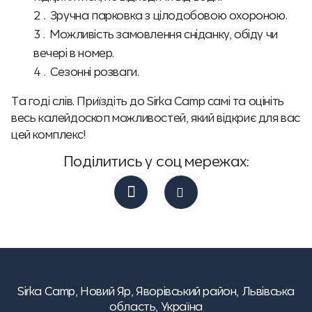
Зручна парковка з цілодобовою охороною.
Можливість замовлення сніданку, обіду чи
вечері в номер.
Сезонні розваги.
Та годі слів. Приїздіть до Sirka Camp самі та оцініть
весь калейдоскоп можливостей, який відкриє для вас
цей комплекс!
Поділитись у соц мережах:
Sirka Camp,
Новий Яр, Яворівський район, Львівська
область, Україна